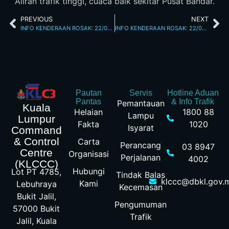
Aliran trafik tinggi, cuaca baik sekitar Pusat Bandar.
PREVIOUS
NEXT
INFO KENDERAAN ROSAK: 22/04/2026 07.14AM JALAN DAMANSARA
INFO KENDERAAN ROSAK: 22/04/2026 08.15AM JALAN DAMANSARA
Pautan
Servis
Hotline Aduan
Pantas
& Info Trafik
Pemantauan
Kuala
Helaian
1800 88
Lampu
Lumpur
Fakta
1020
Isyarat
Command
& Control
Carta
Perancang
03 8947
Centre
Organisasi
Perjalanan
4002
(KLCCC)
Hubungi
Lot PT 4785,
Tindak Balas
klccc@dbkl.gov.
Kami
Lebuhraya
Kecemasan
Bukit Jalil,
Pengumuman
57000 Bukit
Trafik
Jalil, Kuala