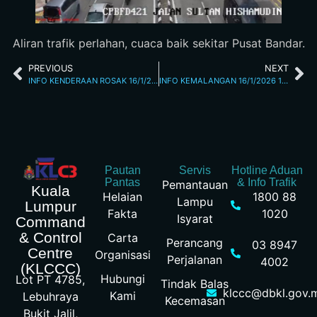
Aliran trafik perlahan, cuaca baik sekitar Pusat Bandar.
PREVIOUS
NEXT
INFO KENDERAAN ROSAK 16/1/2026 12.15 PM
INFO KEMALANGAN 16/1/2026 1.24 PM
Pautan
Servis
Hotline Aduan
Pantas
& Info Trafik
Pemantauan
Kuala
Helaian
1800 88
Lampu
Lumpur
Fakta
1020
Isyarat
Command
& Control
Carta
Perancang
03 8947
Centre
Organisasi
Perjalanan
4002
(KLCCC)
Hubungi
Lot PT 4785,
Tindak Balas
klccc@dbkl.gov.
Kami
Lebuhraya
Kecemasan
Bukit Jalil,