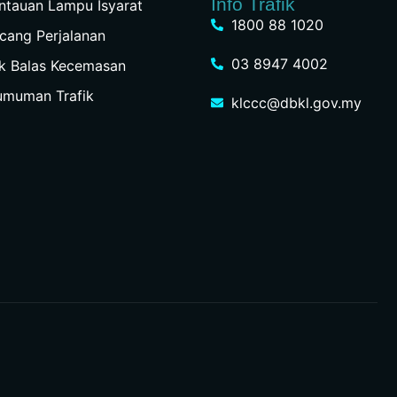
Info Trafik
tauan Lampu Isyarat
1800 88 1020
cang Perjalanan
03 8947 4002
k Balas Kecemasan
umuman Trafik
klccc@dbkl.gov.my