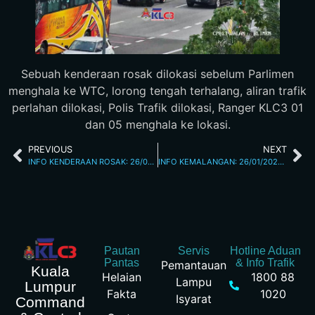
Sebuah kenderaan rosak dilokasi sebelum Parlimen
menghala ke WTC, lorong tengah terhalang, aliran trafik
perlahan dilokasi, Polis Trafik dilokasi, Ranger KLC3 01
dan 05 menghala ke lokasi.
PREVIOUS
NEXT
INFO KENDERAAN ROSAK: 26/01/2026 03.45PM JALAN TUN RAZAK
INFO KEMALANGAN: 26/01/2026 05.30PM JALAN KUCHING
Pautan
Servis
Hotline Aduan
Pantas
& Info Trafik
Pemantauan
Kuala
Helaian
1800 88
Lampu
Lumpur
Fakta
1020
Isyarat
Command