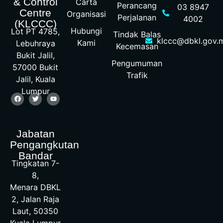
& Control
Carta
Perancang
03 8947
Centre
Organisasi
Perjalanan
4002
(KLCCC)
Hubungi
Lot PT 4785,
Tindak Balas
klccc@dbkl.gov.
Kami
Lebuhraya
Kecemasan
Bukit Jalil,
Pengumuman
57000 Bukit
Trafik
Jalil, Kuala
Lumpur
Jabatan
Pengangkutan
Bandar
Tingkatan 7-
8,
Menara DBKL
2, Jalan Raja
Laut, 50350
Kuala Lumpur