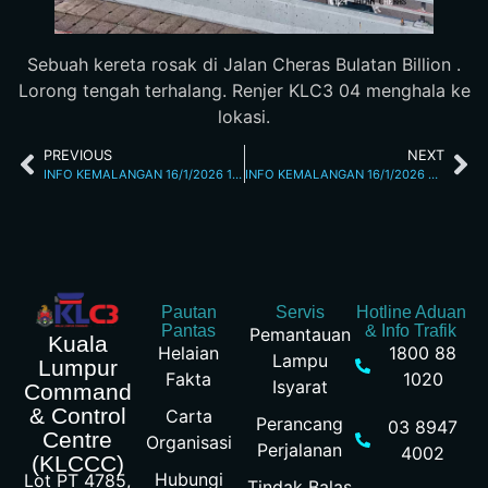
Sebuah kereta rosak di Jalan Cheras Bulatan Billion .
Lorong tengah terhalang. Renjer KLC3 04 menghala ke
lokasi.
PREVIOUS
NEXT
INFO KEMALANGAN 16/1/2026 1.24 PM
INFO KEMALANGAN 16/1/2026 3.32 PM
Pautan
Servis
Hotline Aduan
Pantas
& Info Trafik
Pemantauan
Kuala
Helaian
1800 88
Lampu
Lumpur
Fakta
1020
Isyarat
Command
& Control
Carta
Perancang
03 8947
Centre
Organisasi
Perjalanan
4002
(KLCCC)
Hubungi
Lot PT 4785,
Tindak Balas