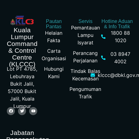
Pautan
Servis
Hotline Aduan
Pantas
& Info Trafik
Pemantauan
Kuala
Helaian
1800 88
Lampu
Lumpur
Fakta
1020
Isyarat
Command
& Control
Carta
Perancang
03 8947
Centre
Organisasi
Perjalanan
4002
(KLCCC)
Hubungi
Lot PT 4785,
Tindak Balas
klccc@dbkl.gov.
Kami
Lebuhraya
Kecemasan
Bukit Jalil,
Pengumuman
57000 Bukit
Trafik
Jalil, Kuala
Lumpur
Jabatan