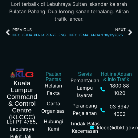
Lori terbalik di Lebuhraya Sultan Iskandar ke arah
Bulatan Pahang. Dua lorong kanan terhalang. Aliran
trafik lancar.
PREVIOUS
NEXT
INFO KERJA-KERJA PENYELENGGARAAN 30/12/2025 12.46 AM
INFO KEMALANGAN 30/12/2025 8.46 AM
Pautan
Servis
Hotline Aduan
Pantas
& Info Trafik
Pemantauan
Kuala
Helaian
1800 88
Lampu
Lumpur
Fakta
1020
Isyarat
Command
& Control
Carta
Perancang
03 8947
Centre
Organisasi
Perjalanan
4002
(KLCCC)
Hubungi
Lot PT 4785,
Tindak Balas
klccc@dbkl.gov.
Kami
Lebuhraya
Kecemasan
Bukit Jalil,