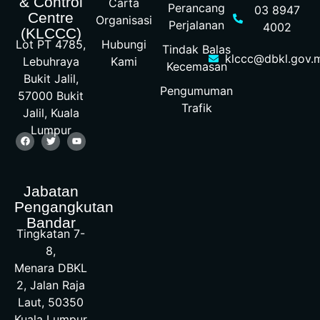
& Control
Carta
Perancang
03 8947
Centre
Organisasi
Perjalanan
4002
(KLCCC)
Hubungi
Lot PT 4785,
Tindak Balas
klccc@dbkl.gov.
Kami
Lebuhraya
Kecemasan
Bukit Jalil,
Pengumuman
57000 Bukit
Trafik
Jalil, Kuala
Lumpur
Jabatan
Pengangkutan
Bandar
Tingkatan 7-
8,
Menara DBKL
2, Jalan Raja
Laut, 50350
Kuala Lumpur