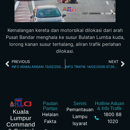
Kemalangan kereta dan motorsikal dilokasi dari arah
Pusat Bandar menghala ke susur Bulatan Lumba kuda,
lorong kanan susur terhalang, aliran trafik perlahan
dilokasi.
PREVIOUS
NEXT
INFO KEMALANGAN: 13/02/2026 07.00PM JALAN DAMANSARA
INFO TRAFIK: 14/02/2026 07.26AM
Pautan
Servis
Hotline Aduan
Pantas
& Info Trafik
Pemantauan
Kuala
Helaian
1800 88
Lampu
Lumpur
Fakta
1020
Isyarat
Command