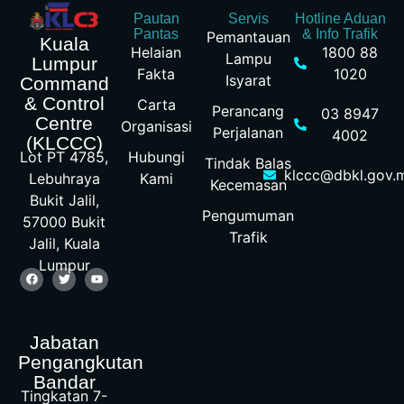
Pautan
Servis
Hotline Aduan
Pantas
& Info Trafik
Pemantauan
Kuala
Helaian
1800 88
Lampu
Lumpur
Fakta
1020
Isyarat
Command
& Control
Carta
Perancang
03 8947
Centre
Organisasi
Perjalanan
4002
(KLCCC)
Hubungi
Lot PT 4785,
Tindak Balas
klccc@dbkl.gov.
Kami
Lebuhraya
Kecemasan
Bukit Jalil,
Pengumuman
57000 Bukit
Trafik
Jalil, Kuala
Lumpur
Jabatan
Pengangkutan
Bandar
Tingkatan 7-